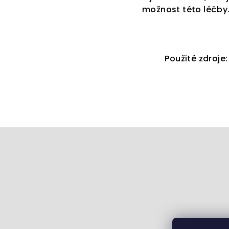
možnost této léčby. 
Použité zdroje
Z
á
p
a
t