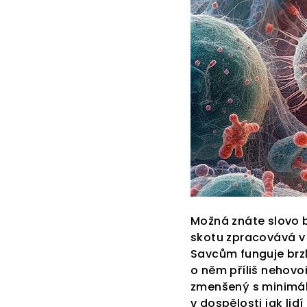
Možná znáte slovo b
skotu zpracovává v t
Savcům funguje brzlí
o něm příliš nehovoří
zmenšený s minimáln
v dospělosti jak lidí