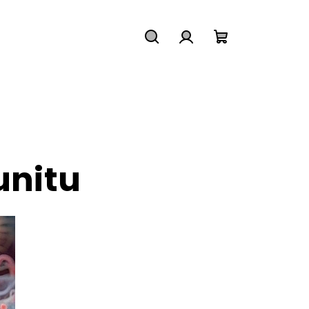
Hledat
Přihlášení
Nákupní
košík
unitu