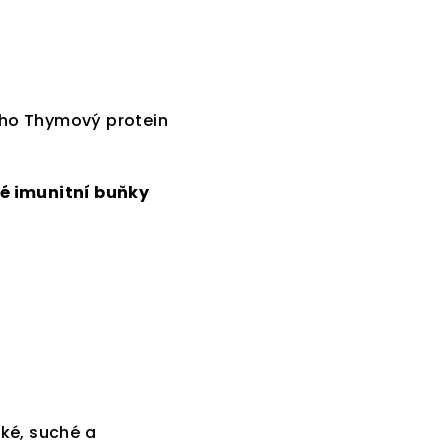
)
 něho Thymový protein
.
alé imunitní buňky
cké, suché a