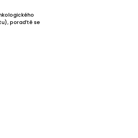
onkologického
tu), poraďtě se