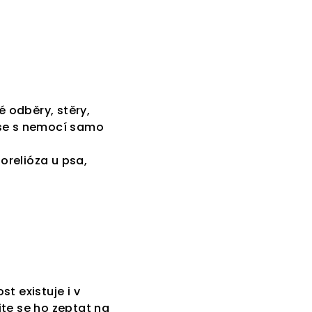
é odběry, stěry,
 se s nemocí samo
relióza u psa,
t existuje i v
jte se ho zeptat na