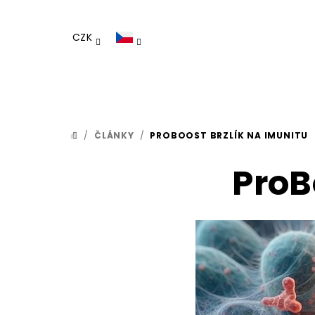
Přejít
na
CZK
obsah
/
ČLÁNKY
/
PROBOOST BRZLÍK NA IMUNITU
DOMŮ
ProB