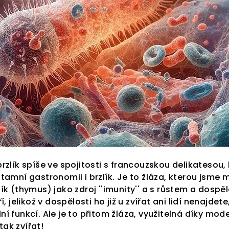
rzlík spíše ve spojitosti s francouzskou delikatesou
amní gastronomii i brzlík. Je to žláza, kterou jsme mě
k (thymus) jako zdroj ''imunity'' a s růstem a dospěl
, jelikož v dospělosti ho již u zvířat ani lidí nenajdet
í funkcí. Ale je to přitom žláza, využitelná díky mod
 tak zvířat!