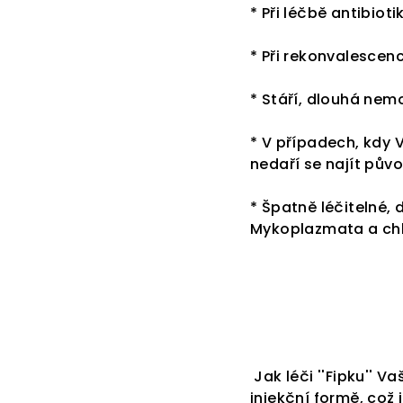
* Při léčbě antibiot
* Při rekonvalescenc
* Stáří, dlouhá nem
* V případech, kdy V
nedaří se najít pů
* Špatně léčitelné
Mykoplazmata a ch
Jak léči ''Fipku'' V
injekční formě, což 