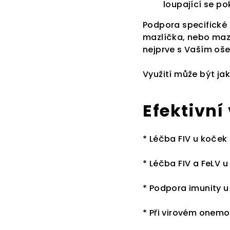
loupající se p
Podpora specifické
mazlíčka, nebo mazl
nejprve s Vaším oše
Využití může být jak
Efektivní
* Léčba FIV u koček
* Léčba FIV a FeLV 
* Podpora imunity u
* Při virovém onem