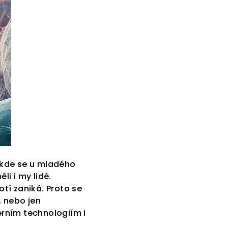
, kde se u mladého
li i my lidé.
otí zaniká. Proto se
e, nebo jen
erním technologiím i