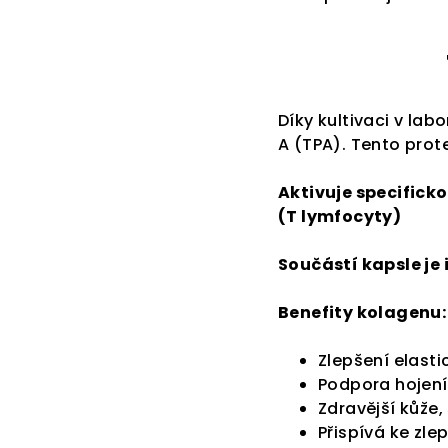
Díky kultivaci v lab
A (TPA). Tento prot
Aktivuje specificko
(T lymfocyty)
Součástí kapsle je 
Benefity kolagenu:
Zlepšení elasti
Podpora hojení
Zdravější kůže, 
Přispívá ke zle