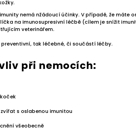
okožky.
 imunity nemá nžádoucí účinky. V případě, že máte 
íčka na imunosupresivní léčbě (cílem je snížit imuni
třujícím veterinářem.
 preventivní, tak léčebné, či součástí léčby.
 vliv při nemocích:
u koček
 zvířat s oslabenou imunitou
ocnění všeobecně