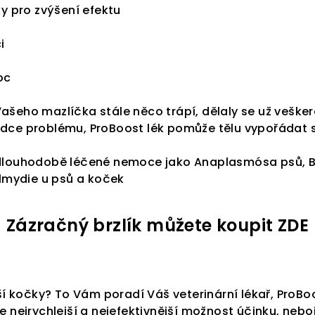
iky pro zvýšení efektu
i
oc
ašeho mazlíčka stále něco trápí, dělaly se už vešker
vodce problému, ProBoost lék pomůže tělu vypořádat
, dlouhodobě léčené nemoce jako Anaplasmósa psů, Bo
lmydie u psů a koček
Zázračný brzlík můžete koupit ZDE
aší kočky? To Vám poradí Váš veterinární lékař, ProBoos
je nejrychlejší a nejefektivnější možnost účinku, nebo