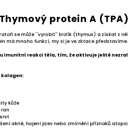
Thymový protein A (TPA
oratoři se může ''vyrobit'' brzlík (thymus) a získat z
ein má mnoho funkcí, my si je ve zktace představíme
u imunitní reakci těla, tím, že aktivuje ještě nezr
i kolagen:
city kůže
 ran
srst
pšení akné, hojení jizev nebo zmírnění příznaků atopi