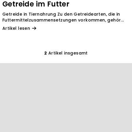
Getreide im Futter
Getreide in Tiernahrung Zu den Getreidearten, die in
Futtermittelzusammensetzungen vorkommen, gehör...
Artikel lesen
2
Artikel insgesamt
S
t
F
e
u
u
ß
e
r
z
e
e
l
i
e
l
m
e
e
n