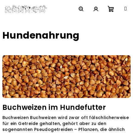
Zum
Inhalt
springen
Waren
Suchen
Login
Hundenahrung
L
i
s
t
e
d
e
Buchweizen im Hundefutter
r
A
Buchweizen Buchweizen wird zwar oft fälschlicherweise
r
für ein Getreide gehalten, gehört aber zu den
sogenannten Pseudogetreiden – Pflanzen, die ähnlich
t