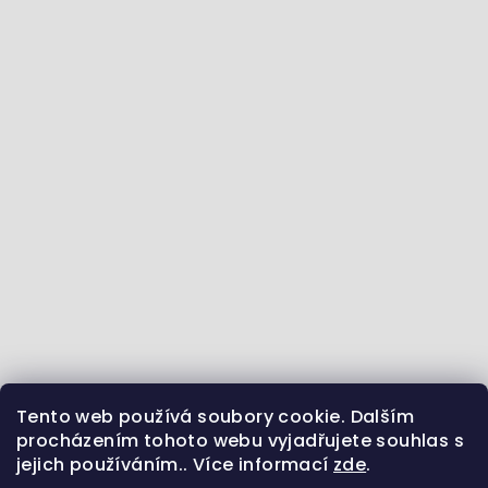
Tento web používá soubory cookie. Dalším
Jdeme se vzdělávat :) - články ze světa zvířat
procházením tohoto webu vyjadřujete souhlas s
jejich používáním.. Více informací
zde
.
Sledujte nás na Instagramu
Jsme i na Facebooku