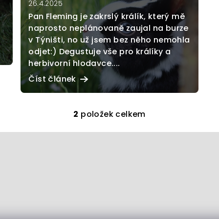
26.4.2025
Pan Fleming je zakrslý králík, který mě
naprosto neplánovaně zaujal na burze
v Týništi, no už jsem bez něho nemohla
odjet:) Degustuje vše pro králíky a
herbivorní hlodavce....
Číst článek
2
položek celkem
O
v
l
á
ů
d
a
c
í
ů