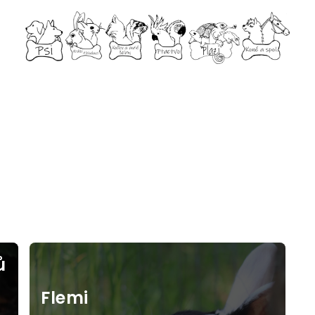
ů
Flemi