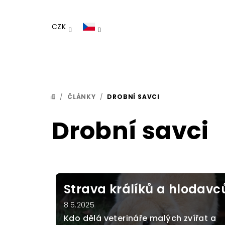
Přejít
na
CZK
obsah
/
ČLÁNKY
/
DROBNÍ SAVCI
DOMŮ
Drobní savci
V
ý
Strava králíků a hlodavc
p
8.5.2025
i
Kdo dělá veterináře malých zvířat a