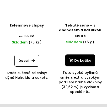
Zeleninové chipsy
Tekuté seno – s
ananasem a bazalkou
65 Kč
139 Kč
od
Skladem
(>5 g)
Skladem
(>5 ks)
Do košíku
Detail
Tato sypká bylinná
Směs sušené zeleniny:
směs s extra vysokým
dýně Hokaido a cukety.
podílem hrubé vlákniny
(30,62 %) je vyvinuta
speciálně...
Z