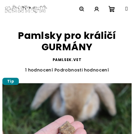
Přejít
na
obsah
Nákupn
Hledat
Přihlášení
Pamlsky pro králičí
košík
GURMÁNY
PAMLSEK.VET
Průměrné
1 hodnocení
Podrobnosti hodnocení
hodnocení
Tip
produktu
je
5,0
z
5
hvězdiček.