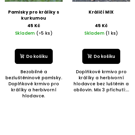
Pamlsky pro králíky s
Králičí MIX
kurkumou
45 Kč
45 Kč
Skladem
(>5 ks)
Skladem
(1 ks)
Průměrné
Průměrné
hodnocení
hodnocení
produktu
produktu
Do košíku
Do košíku
je
je
5,0
5,0
Bezobilné a
Doplňkové krmivo pro
z
z
bezluštěninové pamlsky.
králíky a herbivorní
5
5
Doplňkové krmivo pro
hlodavce bez luštěnin a
hvězdiček.
hvězdiček.
králíky a herbivorní
obilovin. Mix 3 příchutí:...
hlodavce.