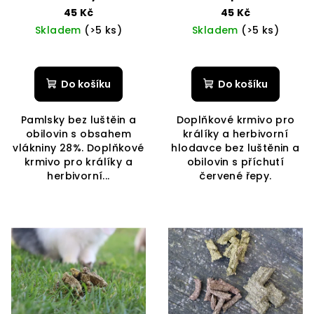
45 Kč
45 Kč
Skladem
(>5 ks)
Skladem
(>5 ks)
Průměrné
Průměrné
hodnocení
hodnocení
produktu
produktu
Do košíku
Do košíku
je
je
5,0
5,0
Pamlsky bez luštěin a
Doplňkové krmivo pro
z
z
obilovin s obsahem
králíky a herbivorní
5
5
vlákniny 28%. Doplňkové
hlodavce bez luštěnin a
hvězdiček.
hvězdiček.
krmivo pro králíky a
obilovin s příchutí
herbivorní...
červené řepy.