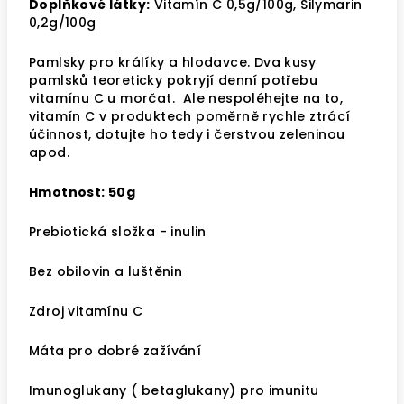
Doplňkové látky:
Vitamín C 0,5g/100g, Silymarin
0,2g/100g
Pamlsky pro králíky a hlodavce. Dva kusy
pamlsků teoreticky pokryjí denní
potřebu
vitamínu C u morčat. Ale nespoléhejte na to,
vitamín C v produktech poměrně rychle ztrácí
účinnost, dotujte ho tedy i čerstvou zeleninou
apod.
Hmotnost: 50g
Prebiotická složka - inulin
Bez obilovin a luštěnin
Zdroj vitamínu C
Máta pro dobré zažívání
Imunoglukany ( betaglukany) pro imunitu