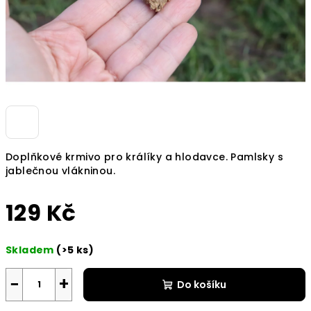
Doplňkové krmivo pro králíky a hlodavce. Pamlsky s
jablečnou vlákninou.
129 Kč
Měrná
Skladem
(>5 ks)
cena:
−
+
Do košíku