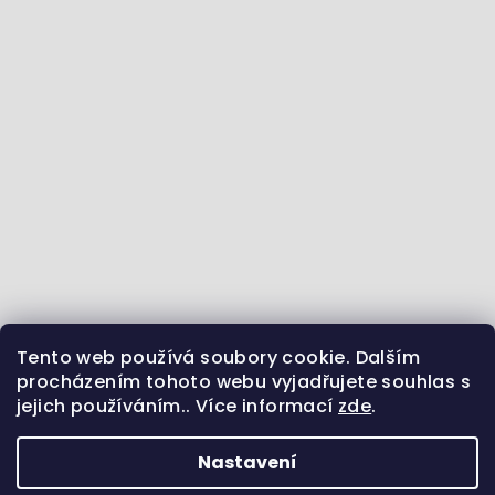
Tento web používá soubory cookie. Dalším
Jdeme se vzdělávat :) - články ze světa zvířat
procházením tohoto webu vyjadřujete souhlas s
jejich používáním.. Více informací
zde
.
Sledujte nás na Instagramu
Jsme i na Facebooku
Uvidíme se na Pinterestu?
Nastavení