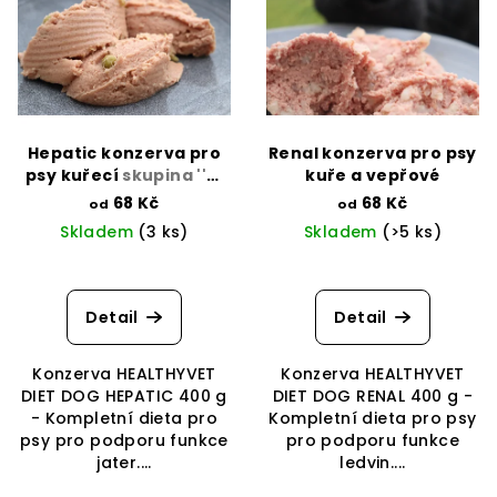
r
p
o
i
d
s
u
p
k
r
t
Hepatic konzerva pro
Renal konzerva pro psy
o
psy kuřecí
skupina ''B,
kuře a vepřové
ů
C, D, E kardiak''
d
68 Kč
68 Kč
od
od
Skladem
(3 ks)
Skladem
(>5 ks)
u
k
t
Detail
Detail
ů
Konzerva HEALTHYVET
Konzerva HEALTHYVET
DIET DOG HEPATIC 400 g
DIET DOG RENAL 400 g -
- Kompletní dieta pro
Kompletní dieta pro psy
psy pro podporu funkce
pro podporu funkce
jater....
ledvin....