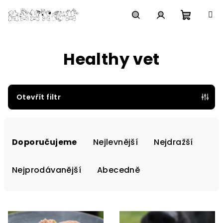
Přejít
na
obsah
Nákupn
Hledat
Přihlášení
Healthy vet
košík
Otevřít filtr
Ř
a
Doporučujeme
Nejlevnější
Nejdražší
z
e
Nejprodávanější
Abecedně
n
í
V
p
ý