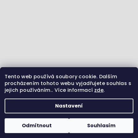
Tento web používá soubory cookie. Dalším
Jdeme se vzdělávat :) - články ze světa zvířat
procházením tohoto webu vyjadřujete souhlas s
jejich používáním.. Více informací
zde
.
Sledujte nás na Instagramu
Jsme i na Facebooku
Uvidíme se na Pinterestu?
Nastavení
Copyright 2026
Pamlsek.Vet
. Všechna práva
vyhrazena.
Odmítnout
Souhlasím
Vytvořil Shoptet