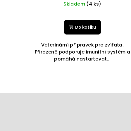
k
Skladem
(4 ks)
ů
t
ů
Do košíku
Veterinární přípravek pro zvířata.
Přirozeně podporuje imunitní systém a
pomáhá nastartovat...
Z
á
p