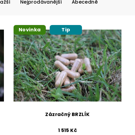
ažší
Nejprodávanější
Abecedně
Novinka
Tip
Zázračný BRZLÍK
1 515 Kč