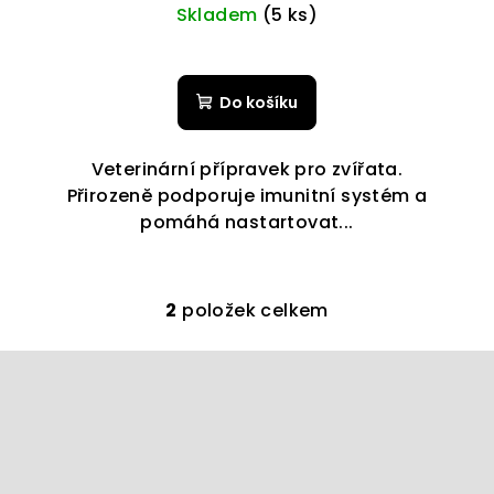
Skladem
(5 ks)
Do košíku
Veterinární přípravek pro zvířata.
Přirozeně podporuje imunitní systém a
pomáhá nastartovat...
2
položek celkem
O
v
l
á
d
a