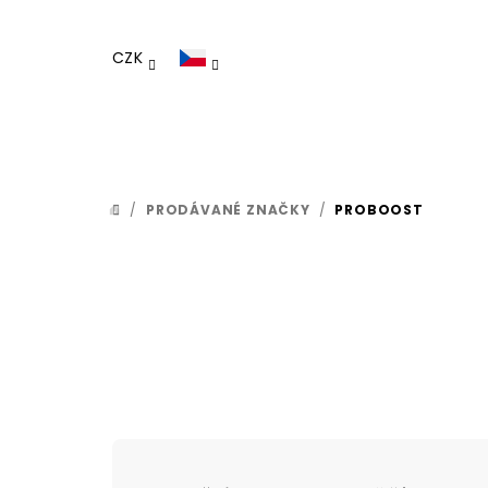
Přejít
na
CZK
obsah
/
PRODÁVANÉ ZNAČKY
/
PROBOOST
DOMŮ
Ř