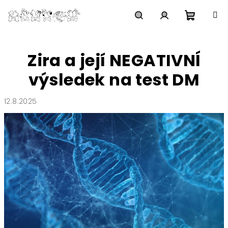
Přejít
na
obsah
Nákupn
Hledat
Přihlášení
Zira a její NEGATIVNÍ
košík
výsledek na test DM
12.8.2025