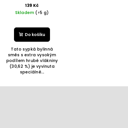
139 Kč
Skladem
(>5 g)
Do košíku
Tato sypká bylinná
směs s extra vysokým
podílem hrubé vlákniny
(30,62 %) je vyvinuta
speciálně...
Z
á
p
a
t