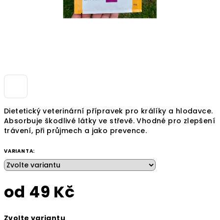
Dietetický veterinární přípravek pro králíky a hlodavce.
Absorbuje škodlivé látky ve střevě. Vhodné pro zlepšení
trávení, při průjmech a jako prevence.
VARIANTA:
od
49 Kč
Měrná
Zvolte variantu
cena: