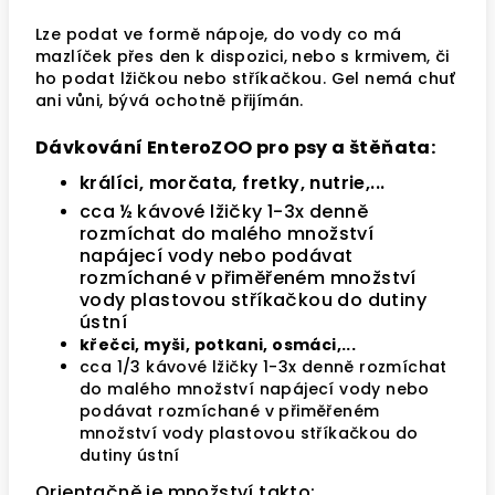
Lze podat ve formě nápoje, do vody co má
mazlíček přes den k dispozici, nebo s krmivem, či
ho podat lžičkou nebo stříkačkou. Gel nemá chuť
ani vůni, bývá ochotně přijímán.
Dávkování EnteroZOO pro psy a štěňata:
králíci, morčata, fretky, nutrie,...
cca ½ kávové lžičky 1-3x denně
rozmíchat do malého množství
napájecí vody nebo podávat
rozmíchané v přiměřeném množství
vody plastovou stříkačkou do dutiny
ústní
křečci, myši, potkani, osmáci,...
cca 1/3 kávové lžičky 1-3x denně rozmíchat
do malého množství napájecí vody nebo
podávat rozmíchané v přiměřeném
množství vody plastovou stříkačkou do
dutiny ústní
Orientačně je množství takto: