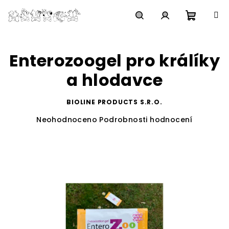
Přejít
na
obsah
Nákupn
Hledat
Přihlášení
Enterozoogel pro králíky
košík
a hlodavce
BIOLINE PRODUCTS S.R.O.
Průměrné
Neohodnoceno
Podrobnosti hodnocení
hodnocení
produktu
je
0,0
z
5
hvězdiček.