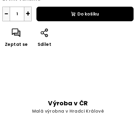
−
+
Do košíku
Zeptat se
Sdílet
Výroba v ČR
Malá výrobna v Hradci Králové