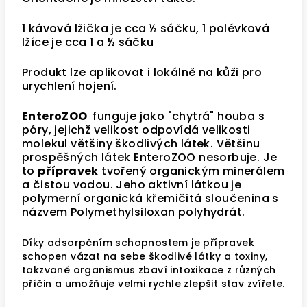
1 kávová lžička je cca ½ sáčku, 1 polévková
lžíce je cca 1 a ½ sáčku
Produkt lze aplikovat i lokálně na kůži pro
urychlení hojení.
EnteroZOO
funguje jako "chytrá" houba s
póry, jejichž velikost odpovídá velikosti
molekul většiny škodlivých látek. Většinu
prospěšných látek EnteroZOO nesorbuje. Je
to
přípravek
tvořený organickým minerálem
a čistou vodou. Jeho aktivní látkou je
polymerní organická křemičitá sloučenina s
názvem Polymethylsiloxan polyhydrát.
Díky adsorpčním schopnostem je přípravek
schopen vázat na sebe škodlivé látky a toxiny,
takzvaně organismus zbaví intoxikace z různých
příčin a umožňuje velmi rychle zlepšit stav zvířete.