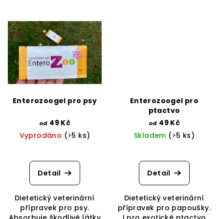
Enterozoogel pro psy
Enterozoogel pro
ptactvo
49 Kč
49 Kč
od
od
Vyprodáno
(>5 ks)
Skladem
(>5 ks)
Detail
Detail
Dietetický veterinární
Dietetický veterinární
přípravek pro psy.
přípravek pro papoušky.
Absorbuje škodlivé látky
I pro exotické ptactvo