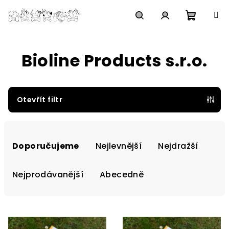
Přejít
na
obsah
Nákupn
Hledat
Přihlášení
Bioline Products s.r.o.
košík
Otevřít filtr
Ř
a
Doporučujeme
Nejlevnější
Nejdražší
z
e
Nejprodávanější
Abecedně
n
í
V
p
ý