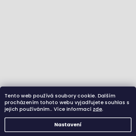
Tento web používá soubory cookie. Dalším
Jdeme se vzdělávat :) - články ze světa zvířat
procházením tohoto webu vyjadřujete souhlas s
jejich používáním.. Více informací
zde
.
Sledujte nás na Instagramu
Jsme i na Facebooku
Uvidíme se na Pinterestu?
Nastavení
Copyright 2026
Pamlsek.Vet
. Všechna práva