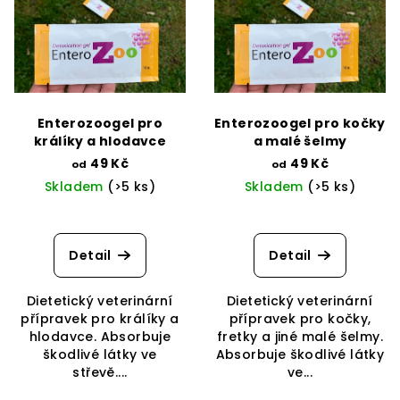
r
p
o
i
d
s
u
p
k
r
t
Enterozoogel pro
Enterozoogel pro kočky
o
králíky a hlodavce
a malé šelmy
ů
d
49 Kč
49 Kč
od
od
Skladem
(>5 ks)
Skladem
(>5 ks)
u
k
t
Detail
Detail
ů
Dietetický veterinární
Dietetický veterinární
přípravek pro králíky a
přípravek pro kočky,
hlodavce. Absorbuje
fretky a jiné malé šelmy.
škodlivé látky ve
Absorbuje škodlivé látky
střevě....
ve...