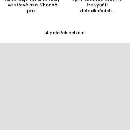
ve střevě psa. Vhodné
lze vyučít
pro...
detoxikačních...
4
položek celkem
O
v
Z
l
á
á
p
d
a
a
c
t
í
í
p
r
v
k
y
v
ý