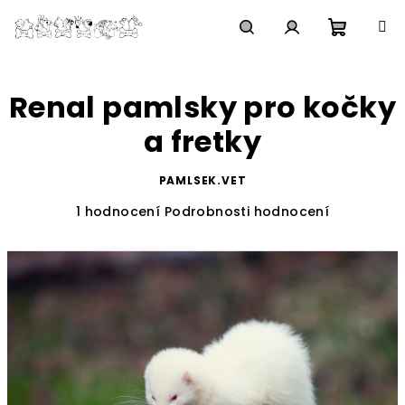
Přejít
na
obsah
Nákupn
Hledat
Přihlášení
Renal pamlsky pro kočky
košík
a fretky
PAMLSEK.VET
Průměrné
1 hodnocení
Podrobnosti hodnocení
hodnocení
produktu
je
3,0
z
5
hvězdiček.