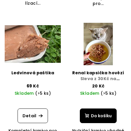
lízací...
pro...
Ledvinová paštika
Renal kapsička hovězí
Sleva z 30Kč na
20Kč/Expirace
69 Kč
20 Kč
Skladem
(>5 ks)
Skladem
(>5 ks)
Detail
Do košíku
Kompletní krmivo pro
Nutriční krmivo vhodné