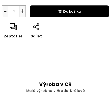
−
+
Do košíku
Zeptat se
Sdílet
Výroba v ČR
Malá výrobna v Hradci Králové