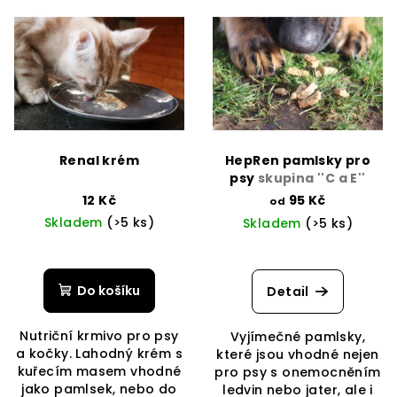
Renal krém
HepRen pamlsky pro
psy
skupina ''C a E''
12 Kč
95 Kč
od
Skladem
(>5 ks)
Skladem
(>5 ks)
Průměrné
hodnocení
produktu
Do košíku
Detail
je
4,0
Nutriční krmivo pro psy
Vyjímečné pamlsky,
z
a kočky. Lahodný krém s
které jsou vhodné nejen
5
kuřecím masem vhodné
pro psy s onemocněním
hvězdiček.
jako pamlsek, nebo do
ledvin nebo jater, ale i