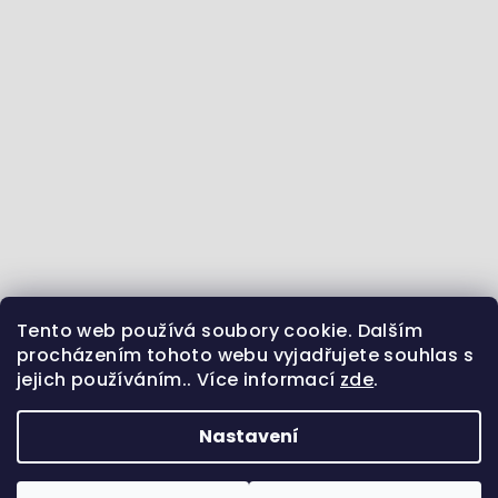
Tento web používá soubory cookie. Dalším
Jdeme se vzdělávat :) - články ze světa zvířat
procházením tohoto webu vyjadřujete souhlas s
jejich používáním.. Více informací
zde
.
Sledujte nás na Instagramu
Jsme i na Facebooku
Uvidíme se na Pinterestu?
Nastavení
Copyright 2026
Pamlsek.Vet
. Všechna práva
vyhrazena.