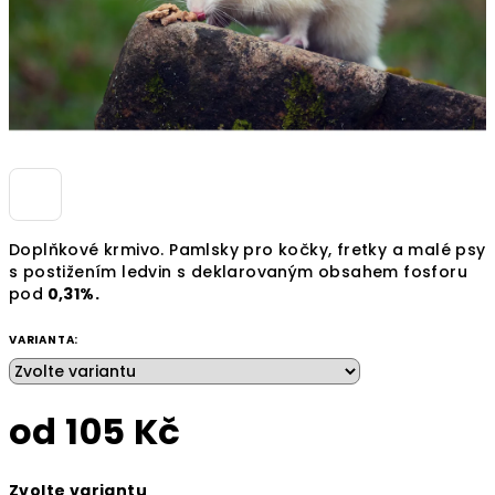
Doplňkové krmivo. Pamlsky pro kočky, fretky a malé psy
s postižením ledvin s deklarovaným obsahem fosforu
pod
0,31%.
VARIANTA:
od
105 Kč
Měrná
Zvolte variantu
cena: