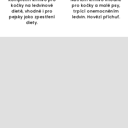
kočky na ledvinové
pro kočky a malé psy,
dietě, vhodné i pro
trpící onemocněním
pejsky jako zpestření
ledvin. Hovězí příchuť.
diety.
Z
á
p
a
t
í