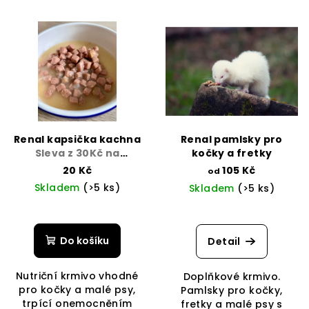
Renal kapsička kachna
Renal pamlsky pro
Sleva z 30Kč na
kočky a fretky
20Kč/Expirace
20 Kč
105 Kč
od
Skladem
(>5 ks)
Skladem
(>5 ks)
Průměrné
hodnocení
produktu
Do košíku
Detail
je
3,0
Nutriční krmivo vhodné
Doplňkové krmivo.
z
pro kočky a malé psy,
Pamlsky pro kočky,
5
trpící onemocněním
fretky a malé psy s
hvězdiček.