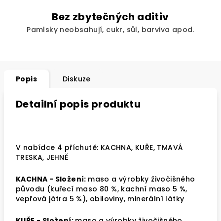
Bez zbytečných aditiv
Pamlsky neobsahují, cukr, sůl, barviva apod.
Popis
Diskuze
Detailní popis produktu
V nabídce 4 příchutě: KACHNA, KUŘE, TMAVÁ
TRESKA, JEHNĚ
KACHNA -
Složení:
maso a výrobky živočišného
původu (kuřecí maso 80 %, kachní maso 5 %,
vepřová játra 5 %), obiloviny, minerální látky
KUŘE -
Složení:
maso a výrobky živočišného