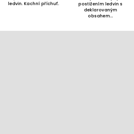
ledvin. Kachní příchuť.
postižením ledvin s
deklarovaným
obsahem...
Z
á
p
a
t
í