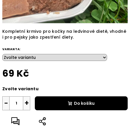
Kompletní krmivo pro kočky na ledvinové dietě, vhodné
i pro pejsky jako zpestření diety.
VARIANTA:
69 Kč
Měrná
Zvolte variantu
cena:
−
+
Do košíku