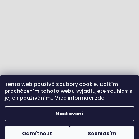
Tento web používá soubory cookie. Dalším
Jdeme se vzdělávat :) - články ze světa zvířat
procházením tohoto webu vyjadřujete souhlas s
jejich používáním.. Více informací
zde
.
Sledujte nás na Instagramu
Jsme i na Facebooku
Uvidíme se na Pinterestu?
Nastavení
Copyright 2026
Pamlsek.Vet
. Všechna práva
vyhrazena.
Odmítnout
Souhlasím