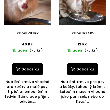
Renal drink
Renal krém
40 Kč
12 Kč
Skladem
(>5 ks)
Skladem
(>5 ks)
Do košíku
Do košíku
Nutriční krmivo vhodné
Nutriční krmivo pro psy
pro kočky a malé psy,
a kočky. Lahodný krém s
trpící onemocněním
kuřecím masem vhodné
ledvin. Stimulace příjmu
jako pamlsek, nebo do
tekutin,...
lízací...