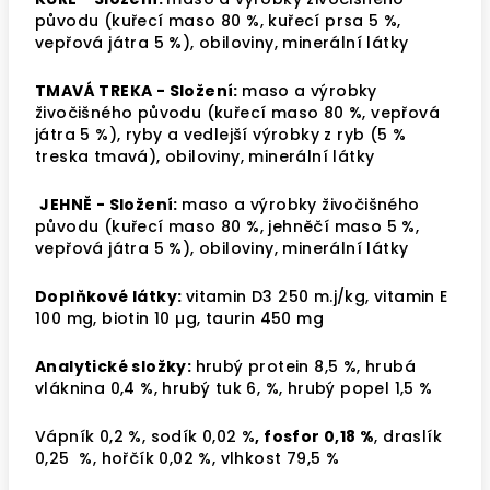
původu (kuřecí maso 80 %, kuřecí prsa 5 %,
vepřová játra 5 %), obiloviny, minerální látky
TMAVÁ TREKA -
Složení:
maso a výrobky
živočišného původu (kuřecí maso 80 %, vepřová
játra 5 %), ryby a vedlejší výrobky z ryb (5 %
treska tmavá), obiloviny, minerální látky
JEHNĚ -
Složení:
maso a výrobky živočišného
původu (kuřecí maso 80 %, jehněčí maso 5 %,
vepřová játra 5 %), obiloviny, minerální látky
Doplňkové látky:
vitamin D3 250 m.j/kg, vitamin E
100 mg, biotin 10 µg, taurin 450 mg
Analytické složky:
hrubý protein 8,5 %, hrubá
vláknina 0,4 %, hrubý tuk 6, %, hrubý popel 1,5 %
Vápník 0,2 %, sodík 0,02 %
, fosfor 0,18 %
, draslík
0,25 %, hořčík 0,02 %, vlhkost 79,5 %