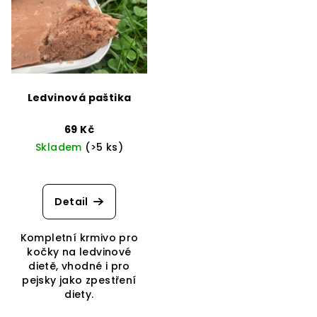
r
p
o
i
d
s
u
p
k
r
t
Ledvinová paštika
o
ů
d
69 Kč
Skladem
(>5 ks)
u
k
t
Detail
ů
Kompletní krmivo pro
kočky na ledvinové
dietě, vhodné i pro
pejsky jako zpestření
diety.