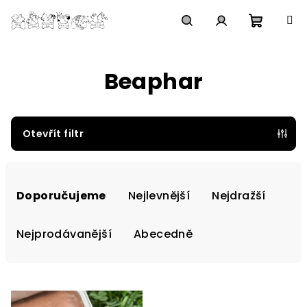
Přejít
na
obsah
Nákupn
Hledat
Přihlášení
Beaphar
košík
Otevřít filtr
Ř
a
Doporučujeme
Nejlevnější
Nejdražší
z
e
Nejprodávanější
Abecedně
n
í
V
p
ý