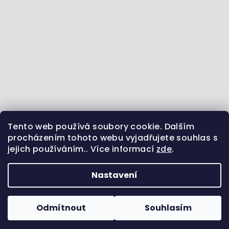
Tento web používá soubory cookie. Dalším
Jdeme se vzdělávat :) - články ze světa zvířat
procházením tohoto webu vyjadřujete souhlas s
jejich používáním.. Více informací
zde
.
Sledujte nás na Instagramu
Jsme i na Facebooku
Uvidíme se na Pinterestu?
Nastavení
Copyright 2026
Pamlsek.Vet
. Všechna práva
vyhrazena.
Odmítnout
Souhlasím
Vytvořil Shoptet